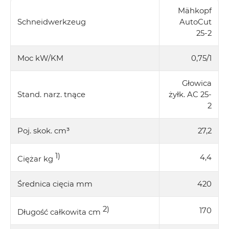
Mähkopf
Schneidwerkzeug
AutoCut
25-2
Moc
kW
/
KM
0,75
/
1
Głowica
Stand. narz. tnące
żyłk. AC 25-
2
Poj. skok. cm³
27,2
1)
4,4
Ciężar kg
Średnica cięcia mm
420
2)
170
Długość całkowita cm